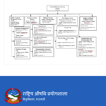
राष्ट्रिय औषधि प्रयोगशाला
बिजुलीबजार, काठमाडौं