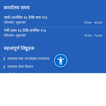
कार्यालय समय
जाडो (कार्तिक १६ देखि माघ १५)
९:०० - ४:००
सोमबार-शुक्रबार
गर्मी (माघ १६ देखि कार्तिक १५)
९:०० - ५:००
सोमबार-शुक्रबार
महत्त्वपूर्ण लिङ्कहरू
स्वास्थ्य तथा जनसंख्या मन्त्रालय
स्वास्थ्य सेवा विभाग
औषधि व्यवस्था विभाग
नेपाल कानून आयोग
राष्ट्रिय प्राकृतिक स्रोत तथा वित्त आयोग