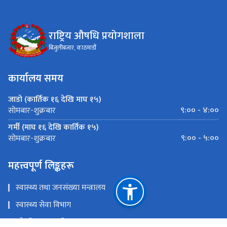
राष्ट्रिय औषधि प्रयोगशाला
बिजुलीबजार, काठमाडौं
कार्यालय समय
जाडो (कार्तिक १६ देखि माघ १५)
९:०० - ४:००
सोमबार-शुक्रबार
गर्मी (माघ १६ देखि कार्तिक १५)
९:०० - ५:००
सोमबार-शुक्रबार
महत्त्वपूर्ण लिङ्कहरू
स्वास्थ्य तथा जनसंख्या मन्त्रालय
स्वास्थ्य सेवा विभाग
औषधि व्यवस्था विभाग