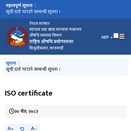
महत्त्वपूर्ण सूचना
मुख्य नेभिगेसनमा जानुहोस्
ISO certificate
सूची दर्ता गराउने सम्बन्धी सूचना ।
नेपाल सरकार
स्वास्थ्य तथा खाद्य स्वच्छता मन्त्रालय
औषधि व्यवस्था विभाग
भाषा चयन गर्नुहोस
NEP
राष्ट्रिय औषधि प्रयोगशाला
बिजुलीबजार, काठमाडौं
मुख्य नेभिगेसनमा जानुहोस्
सूचना
ISO certificate
सूची दर्ता गराउने सम्बन्धी सूचना ।
ISO certificate
२० चैत, २०८२
A
A