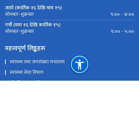
जाडो (कार्तिक १६ देखि माघ १५)
९:०० - ४:००
सोमबार-शुक्रबार
गर्मी (माघ १६ देखि कार्तिक १५)
९:०० - ५:००
सोमबार-शुक्रबार
महत्त्वपूर्ण लिङ्कहरू
स्वास्थ्य तथा जनसंख्या मन्त्रालय
स्वास्थ्य सेवा विभाग
औषधि व्यवस्था विभाग
नेपाल कानून आयोग
राष्ट्रिय प्राकृतिक स्रोत तथा वित्त आयोग
बिजुलीबजार, काठमाडौं
info@nml.gov.np
सुझाव र गुनासोको लागि : ०१-४७९१२६९, info@nml.gov.np