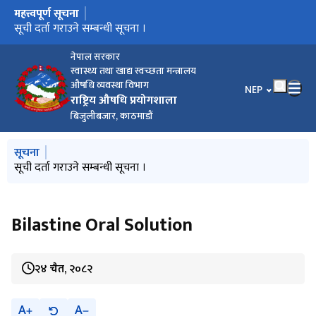
महत्त्वपूर्ण सूचना
मुख्य नेभिगेसनमा जानुहोस्
ISO certificate
सूची दर्ता गराउने सम्बन्धी सूचना ।
नेपाल सरकार
स्वास्थ्य तथा खाद्य स्वच्छता मन्त्रालय
औषधि व्यवस्था विभाग
भाषा चयन गर्नुहोस
NEP
राष्ट्रिय औषधि प्रयोगशाला
बिजुलीबजार, काठमाडौं
मुख्य नेभिगेसनमा जानुहोस्
सूचना
ISO certificate
सूची दर्ता गराउने सम्बन्धी सूचना ।
Bilastine Oral Solution
२४ चैत, २०८२
A
A