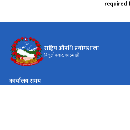
required 
राष्ट्रिय औषधि प्रयोगशाला
बिजुलीबजार, काठमाडौं
कार्यालय समय
जाडो (कार्तिक १६ देखि माघ १५)
९:०० - ४:००
सोमबार-शुक्रबार
गर्मी (माघ १६ देखि कार्तिक १५)
९:०० - ५:००
सोमबार-शुक्रबार