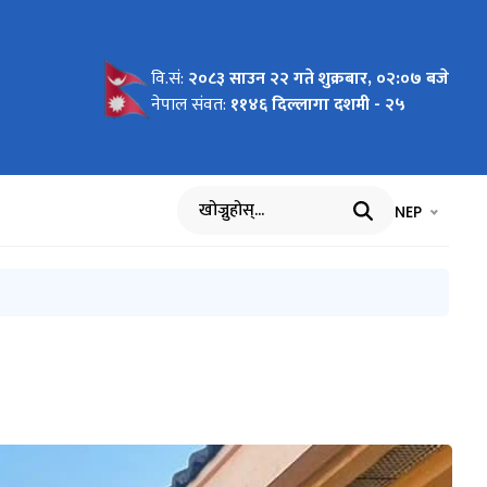
वि.सं:
२०८३ साउन २२ गते शुक्रबार, ०२:०७ बजे
नेपाल संवत:
११४६ दिल्लागा दशमी - २५
भाषा चयन गर्नुह
भाषा प
NEP
खोज्नुहोस्